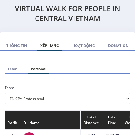
VIRTUAL WALK FOR PEOPLE IN
CENTRAL VIETNAM
THÔNG TIN
XẾP HẠNG
HOẠT ĐỘNG
DONATION
Team
Personal
Team
Total
Total
Tota
RANK
FullName
Distance
Time
Work